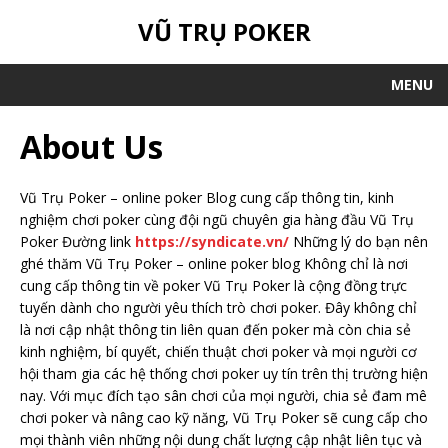
VŨ TRỤ POKER
MENU
About Us
Vũ Trụ Poker – online poker Blog cung cấp thông tin, kinh
nghiệm chơi poker cùng đội ngũ chuyên gia hàng đầu Vũ Trụ
Poker Đường link
https://syndicate.vn/
Những lý do bạn nên
ghé thăm Vũ Trụ Poker – online poker blog Không chỉ là nơi
cung cấp thông tin về poker Vũ Trụ Poker là cộng đồng trực
tuyến dành cho người yêu thích trò chơi poker. Đây không chỉ
là nơi cập nhật thông tin liên quan đến poker mà còn chia sẻ
kinh nghiệm, bí quyết, chiến thuật chơi poker và mọi người cơ
hội tham gia các hệ thống chơi poker uy tín trên thị trường hiện
nay. Với mục đích tạo sân chơi của mọi người, chia sẻ đam mê
chơi poker và nâng cao kỹ năng, Vũ Trụ Poker sẽ cung cấp cho
mọi thành viên những nội dung chất lượng cập nhật liên tục và