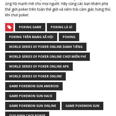
ủng hộ mạnh mẽ cho mọi người. Hãy cùng các bạn khám phá
thế giới poker trên toàn thế giới và nếm trải cảm giác hứng thú
khi chơi poker.
POKING GAME
POKING LÀ GÌ
POKING TRÊN MẠNG XÃ HỘI
POKING
WORLD SERIES OF POKER ONLINE DANH TIẾNG
WORLD SERIES OF POKER ONLINE CHƠI MIỄN PHÍ
WORLD SERIES OF POKER ONLINE APK
WORLD SERIES OF POKER ONLINE
GAME POKEMON SUN ANDROID
GAME POKEMON SUN HACK
GAME POKEMON SUN ONLINE
GAME POKEMON SUN
QUY ĐỊNH CHƠI POKER