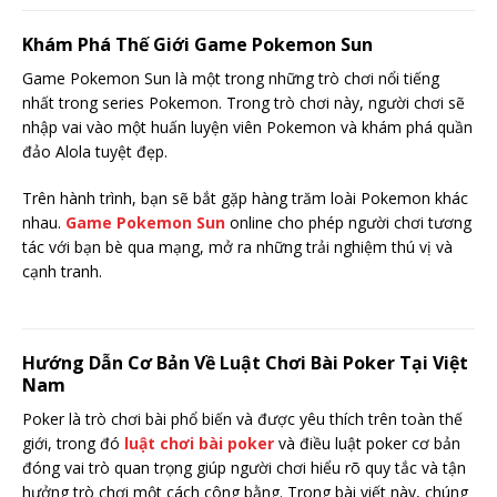
Khám Phá Thế Giới Game Pokemon Sun
Game Pokemon Sun là một trong những trò chơi nổi tiếng
nhất trong series Pokemon. Trong trò chơi này, người chơi sẽ
nhập vai vào một huấn luyện viên Pokemon và khám phá quần
đảo Alola tuyệt đẹp.
Trên hành trình, bạn sẽ bắt gặp hàng trăm loài Pokemon khác
nhau.
Game Pokemon Sun
online cho phép người chơi tương
tác với bạn bè qua mạng, mở ra những trải nghiệm thú vị và
cạnh tranh.
Hướng Dẫn Cơ Bản Về Luật Chơi Bài Poker Tại Việt
Nam
Poker là trò chơi bài phổ biến và được yêu thích trên toàn thế
giới, trong đó
luật chơi bài poker
và điều luật poker cơ bản
đóng vai trò quan trọng giúp người chơi hiểu rõ quy tắc và tận
hưởng trò chơi một cách công bằng. Trong bài viết này, chúng