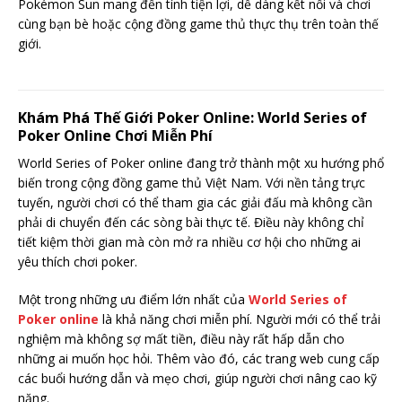
Pokémon Sun mang đến tính tiện lợi, dễ dàng kết nối và chơi
cùng bạn bè hoặc cộng đồng game thủ thực thụ trên toàn thế
giới.
Khám Phá Thế Giới Poker Online: World Series of
Poker Online Chơi Miễn Phí
World Series of Poker online đang trở thành một xu hướng phổ
biến trong cộng đồng game thủ Việt Nam. Với nền tảng trực
tuyến, người chơi có thể tham gia các giải đấu mà không cần
phải di chuyển đến các sòng bài thực tế. Điều này không chỉ
tiết kiệm thời gian mà còn mở ra nhiều cơ hội cho những ai
yêu thích chơi poker.
Một trong những ưu điểm lớn nhất của
World Series of
Poker online
là khả năng chơi miễn phí. Người mới có thể trải
nghiệm mà không sợ mất tiền, điều này rất hấp dẫn cho
những ai muốn học hỏi. Thêm vào đó, các trang web cung cấp
các buổi hướng dẫn và mẹo chơi, giúp người chơi nâng cao kỹ
năng.