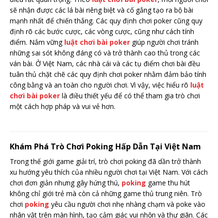
sẽ nhận được các lá bài riêng biệt và cố gắng tạo ra bộ bài
mạnh nhất để chiến thắng. Các quy định chơi poker cũng quy
định rõ các bước cược, các vòng cược, cũng như cách tính
điểm. Nắm vững
luật chơi bài poker
giúp người chơi tránh
những sai sót không đáng có và trở thành cao thủ trong các
ván bài. Ở Việt Nam, các nhà cái và các tụ điểm chơi bài đều
tuân thủ chặt chẽ các quy định chơi poker nhằm đảm bảo tính
công bằng và an toàn cho người chơi. Vì vậy, việc hiểu rõ
luật
chơi bài poker
là điều thiết yếu để có thể tham gia trò chơi
một cách hợp pháp và vui vẻ hơn.
Khám Phá Trò Chơi Poking Hấp Dẫn Tại Việt Nam
Trong thế giới game giải trí, trò chơi poking đã dần trở thành
xu hướng yêu thích của nhiều người chơi tại Việt Nam. Với cách
chơi đơn giản nhưng gây hứng thú,
poking
game thu hút
không chỉ giới trẻ mà còn cả những game thủ trung niên. Trò
chơi
poking
yêu cầu người chơi nhẹ nhàng chạm và poke vào
nhân vật trên màn hình, tạo cảm giác vui nhộn và thư giãn. Các