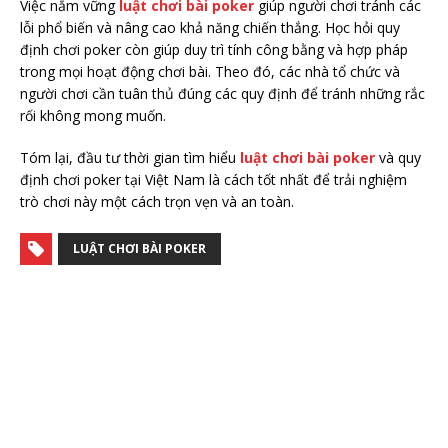
Việc nắm vững
luật chơi bài poker
giúp người chơi tránh các
lỗi phổ biến và nâng cao khả năng chiến thắng. Học hỏi quy
định chơi poker còn giúp duy trì tính công bằng và hợp pháp
trong mọi hoạt động chơi bài. Theo đó, các nhà tổ chức và
người chơi cần tuân thủ đúng các quy định để tránh những rắc
rối không mong muốn.
Tóm lại, đầu tư thời gian tìm hiểu
luật chơi bài poker
và quy
định chơi poker tại Việt Nam là cách tốt nhất để trải nghiệm
trò chơi này một cách trọn vẹn và an toàn.
LUẬT CHƠI BÀI POKER